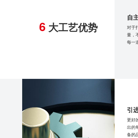
自
6
大工艺优势
对于
量，
每一
引
更好
出的
备的