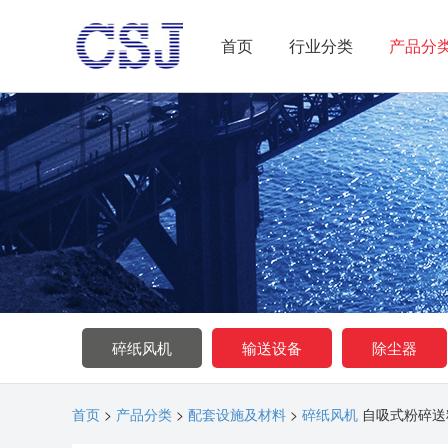
首页
行业分类
产品分
A
BOUT US
关于我们
碎纸风机
输送设备
除尘器
首页
>
产品分类
>
配套设施及材料
>
碎纸风机
自吸式粉碎送