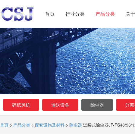
首页
行业分类
产品分类
关
A
BOUT US
关于我们
碎纸风机
输送设备
除尘器
分离
首页
>
产品分类
>
配套设施及材料
>
除尘器
滤袋式除尘器JP-FS48/96/128